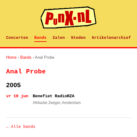
Concerten
Bands
Zalen
Steden
Artikelenarchief
·
·
·
·
Home
›
Bands
› Anal Probe
Anal Probe
2005
vr 10 jun
Benefiet RadioRZA
Afrika/de Zwijger
, Amsterdam
← Alle bands