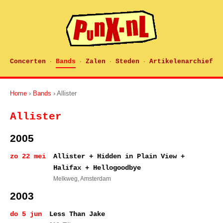
Concerten
Bands
Zalen
Steden
Artikelenarchief
·
·
·
·
Home
›
Bands
› Allister
Allister
2005
zo 22 mei
Allister + Hidden in Plain View +
Halifax + Hellogoodbye
Melkweg
, Amsterdam
2003
do 5 jun
Less Than Jake