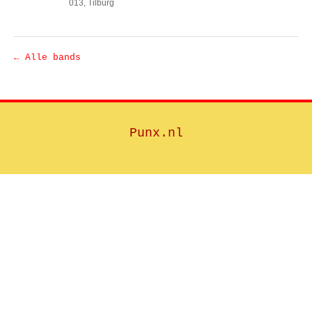
013
, Tilburg
← Alle bands
Punx.nl