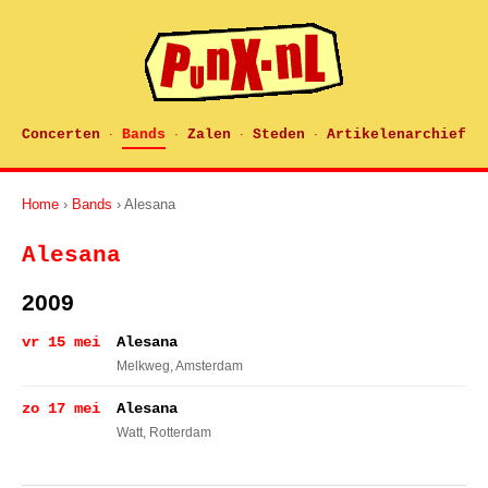
Concerten
Bands
Zalen
Steden
Artikelenarchief
·
·
·
·
Home
›
Bands
› Alesana
Alesana
2009
vr 15 mei
Alesana
Melkweg
, Amsterdam
zo 17 mei
Alesana
Watt
, Rotterdam