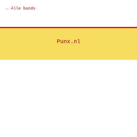
← Alle bands
Punx.nl