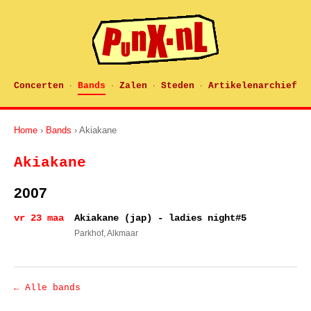
Concerten
Bands
Zalen
Steden
Artikelenarchief
·
·
·
·
Home
›
Bands
› Akiakane
Akiakane
2007
vr 23 maa
Akiakane (jap) - ladies night#5
Parkhof
, Alkmaar
← Alle bands