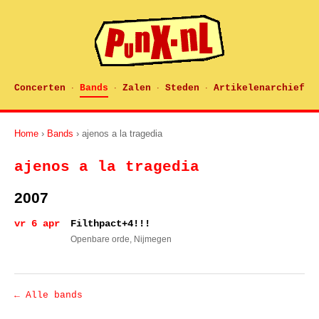
Concerten
Bands
Zalen
Steden
Artikelenarchief
·
·
·
·
Home
›
Bands
› ajenos a la tragedia
ajenos a la tragedia
2007
vr 6 apr
Filthpact+4!!!
Openbare orde
, Nijmegen
← Alle bands