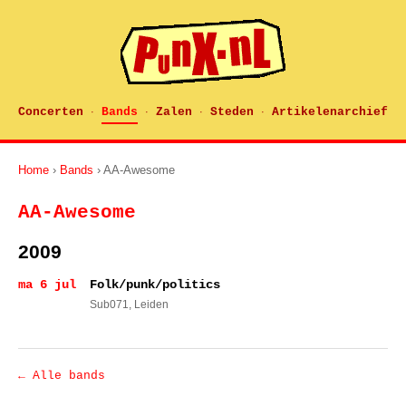
Concerten
Bands
Zalen
Steden
Artikelenarchief
·
·
·
·
Home
›
Bands
› AA-Awesome
AA-Awesome
2009
ma 6 jul
Folk/punk/politics
Sub071
, Leiden
← Alle bands