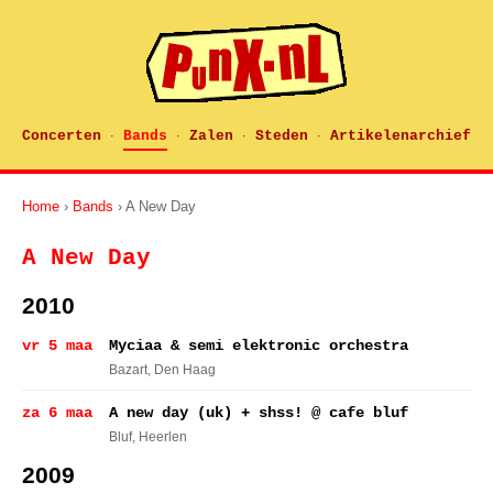
Concerten
Bands
Zalen
Steden
Artikelenarchief
·
·
·
·
Home
›
Bands
› A New Day
A New Day
2010
vr 5 maa
Myciaa & semi elektronic orchestra
Bazart
, Den Haag
za 6 maa
A new day (uk) + shss! @ cafe bluf
Bluf
, Heerlen
2009