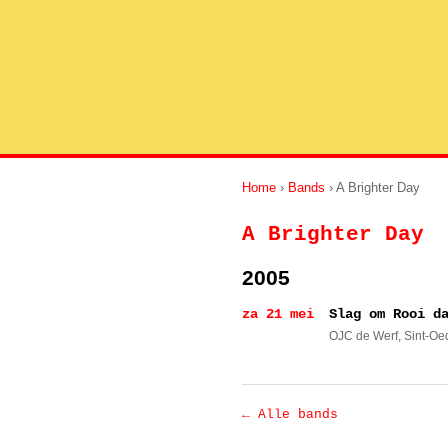
Home
›
Bands
› A Brighter Day
A Brighter Day
2005
za 21 mei
Slag om Rooi d
OJC de Werf
, Sint-O
← Alle bands