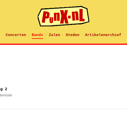
Concerten
Bands
Zalen
Steden
Artikelenarchief
·
·
·
·
ag 2
edenrode