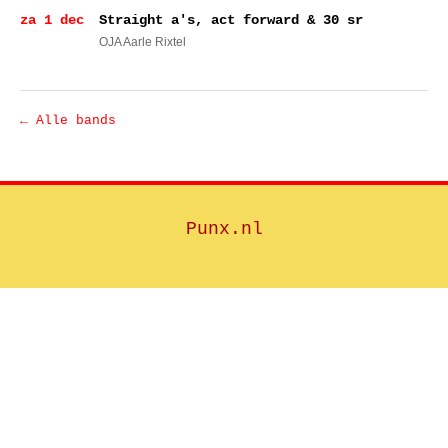
za 1 dec
Straight a's, act forward & 30 sr
OJA Aarle Rixtel
← Alle bands
Punx.nl