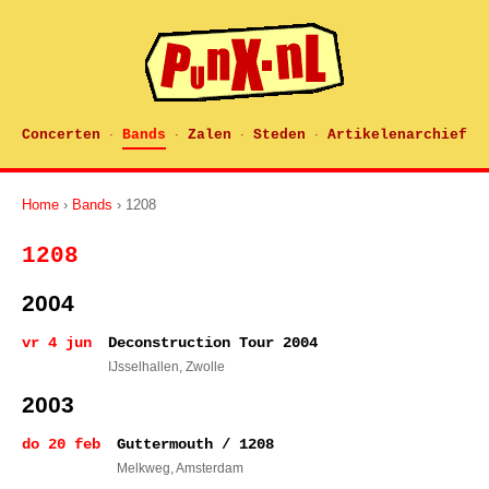
Concerten
Bands
Zalen
Steden
Artikelenarchief
·
·
·
·
Home
›
Bands
› 1208
1208
2004
vr 4 jun
Deconstruction Tour 2004
IJsselhallen
, Zwolle
2003
do 20 feb
Guttermouth / 1208
Melkweg
, Amsterdam