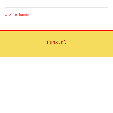
← Alle bands
Punx.nl