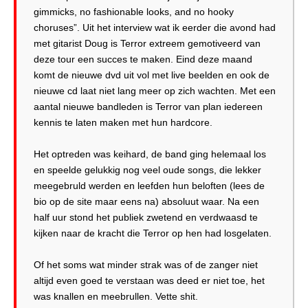
gimmicks, no fashionable looks, and no hooky
choruses”. Uit het interview wat ik eerder die avond had
met gitarist Doug is Terror extreem gemotiveerd van
deze tour een succes te maken. Eind deze maand
komt de nieuwe dvd uit vol met live beelden en ook de
nieuwe cd laat niet lang meer op zich wachten. Met een
aantal nieuwe bandleden is Terror van plan iedereen
kennis te laten maken met hun hardcore.
Het optreden was keihard, de band ging helemaal los
en speelde gelukkig nog veel oude songs, die lekker
meegebruld werden en leefden hun beloften (lees de
bio op de site maar eens na) absoluut waar. Na een
half uur stond het publiek zwetend en verdwaasd te
kijken naar de kracht die Terror op hen had losgelaten.
Of het soms wat minder strak was of de zanger niet
altijd even goed te verstaan was deed er niet toe, het
was knallen en meebrullen. Vette shit.