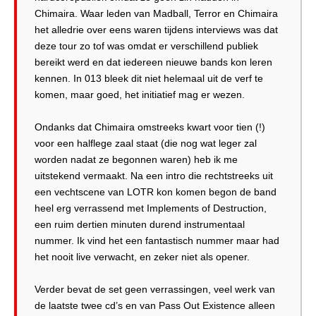
Chimaira. Waar leden van Madball, Terror en Chimaira
het alledrie over eens waren tijdens interviews was dat
deze tour zo tof was omdat er verschillend publiek
bereikt werd en dat iedereen nieuwe bands kon leren
kennen. In 013 bleek dit niet helemaal uit de verf te
komen, maar goed, het initiatief mag er wezen.
Ondanks dat Chimaira omstreeks kwart voor tien (!)
voor een halflege zaal staat (die nog wat leger zal
worden nadat ze begonnen waren) heb ik me
uitstekend vermaakt. Na een intro die rechtstreeks uit
een vechtscene van LOTR kon komen begon de band
heel erg verrassend met Implements of Destruction,
een ruim dertien minuten durend instrumentaal
nummer. Ik vind het een fantastisch nummer maar had
het nooit live verwacht, en zeker niet als opener.
Verder bevat de set geen verrassingen, veel werk van
de laatste twee cd’s en van Pass Out Existence alleen