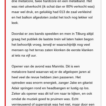
drie metalcore, twee hardcore en een metalband. Het
was niet uitverkocht (ik schat dan er 80% verkocht was)
maar wel druk, en gelukkig had 013 de zaal verkleind
en het balkon afgesloten zodat het toch nog lekker vol
leek.
Doordat er zes bands speelden en men in Tilburg altijd
graag het publiek de laatste trein wil laten halen begon
het behoorlijk vroeg, terwijl er waarschijnlijk nog veel
mensen op het terras zaten klonken de eerste klanken
al iets na vijf uur.
Opener van de avond was Manntis. Dit is een
metalcore band waarvan wij er de afgelopen jaren al
heel veel de revue hebben zien passeren. Het
optreden was enorm energiek, zanger Jake en gitarist
Adair springen rond en headbangen er lustig op los.
Zeker als opener was dit tof om naar te kijken, en ook
omdat de muziek goed te pruimen was. Echt
vernieuwend of superstrak was het niet, maar door een