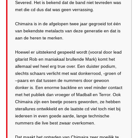
Severed. Het is bekend dat de band niet tevreden was
met die cd dus dat was geen verrassing.
Chimaira is in de afgelopen twee jaar gegroeid tot één
van bekendste metalacts van deze generatie en dat is
aan de heren te merken.
Hoewel er uitstekend gespeeld wordt (vooral door lead
gitarist Rob en maniakaal brullende Mark) komt het
allemaal wel heel erg true over. Een duister podium,
slechts schaars verlicht met wat donkerrood, -groen of
–paars en dat tussen de nummers door gewoon
donker is. Een enorme backline en veel minder contact
met het publiek dan vroeger of Madball en Terror. Ook
Chimaira zijn een beetje posers geworden, ze hebben
sterallures ontwikkeld en de laatste cd viel toch niet bij
iedereen in even goede aarde, lange technische
nummers die live best zwaar overkomen.
Dat maakt het optreden van Chimaira zeer moeilijk te