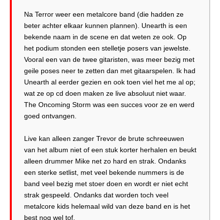
Na Terror weer een metalcore band (die hadden ze
beter achter elkaar kunnen plannen). Unearth is een
bekende naam in de scene en dat weten ze ook. Op
het podium stonden een stelletje posers van jewelste.
Vooral een van de twee gitaristen, was meer bezig met
geile poses neer te zetten dan met gitaarspelen. Ik had
Unearth al eerder gezien en ook toen viel het me al op;
wat ze op cd doen maken ze live absoluut niet waar.
The Oncoming Storm was een succes voor ze en werd
goed ontvangen.
Live kan alleen zanger Trevor de brute schreeuwen
van het album niet of een stuk korter herhalen en beukt
alleen drummer Mike net zo hard en strak. Ondanks
een sterke setlist, met veel bekende nummers is de
band veel bezig met stoer doen en wordt er niet echt
strak gespeeld. Ondanks dat worden toch veel
metalcore kids helemaal wild van deze band en is het
best nog wel tof.